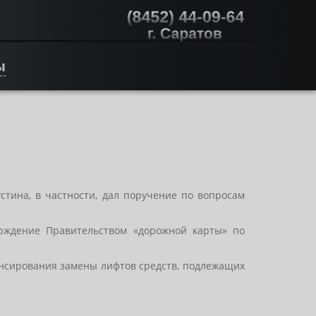
ы
тина, в частности, дал поручение по вопросам
ерждение Правительством «дорожной карты» по
ансирования замены лифтов средств, подлежащих