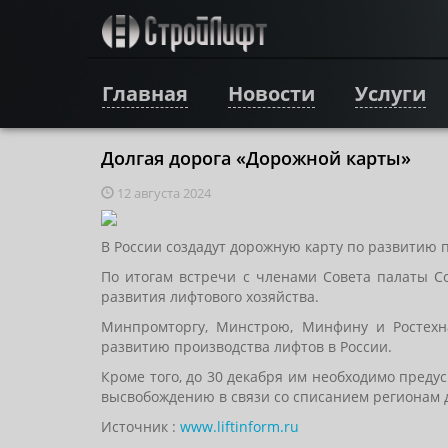
Главная
Новости
Услуги
Долгая дорога «Дорожной карты»
12 августа 2024
В России создадут дорожную карту по развитию 
По итогам встречи с членами Совета палаты С
развития лифтового хозяйства.
Минпромторгу, Минстрою, Минфину и Ростехна
развитию производства лифтов в России.
Кроме того, до 30 декабря им необходимо пред
высвобождению в связи со списанием регионам 
Источник :
www.liftinform.ru