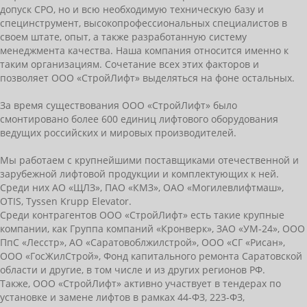
допуск СРО, но и всю необходимую техническую базу и
специнструмент, высокопрофессиональных специалистов в
своем штате, опыт, а также разработанную систему
менеджмента качества. Наша компания относится именно к
таким организациям. Сочетание всех этих факторов и
позволяет ООО «СтройЛифт» выделяться на фоне остальных.
За время существования ООО «СтройЛифт» было
смонтировано более 600 единиц лифтового оборудования
ведущих российских и мировых производителей.
Мы работаем с крупнейшими поставщиками отечественной и
зарубежной лифтовой продукции и комплектующих к ней.
Среди них АО «ЩЛЗ», ПАО «КМЗ», ОАО «Могилевлифтмаш»,
OTIS, Tyssen Krupp Elevator.
Среди контрагентов ООО «СтройЛифт» есть такие крупные
компании, как Группа компаний «Кронверк», ЗАО «УМ-24», ООО
ПпС «Лесстр», АО «Саратовоблжилстрой», ООО «СГ «Рисан»,
ООО «ГосЖилСтрой», Фонд капитального ремонта Саратовской
области и другие, в том числе и из других регионов РФ.
Также, ООО «СтройЛифт» активно участвует в тендерах по
установке и замене лифтов в рамках 44-ФЗ, 223-ФЗ,