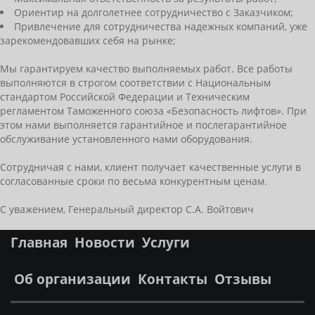
Ориентир на долголетнее сотрудничество с Заказчиком;
Привлечение для сотрудничества надежных компаний, уже
зарекомендовавших себя на рынке;
Мы гарантируем качество выполняемых работ. Все работы
выполняются в строгом соответствии с Национальным
стандартом Российской Федерации и Техническим
регламентом Таможенного союза «Безопасность лифтов». При
этом нами выполняется гарантийное и послегарантийное
обслуживание установленного нами оборудования.
Сотрудничая с нами, клиент получает качественные услуги в
согласованные сроки по весьма конкурентным ценам.
С уважением, Генеральный директор С.А. Войтович
Главная
Новости
Услуги
Об организации
Контакты
Отзывы